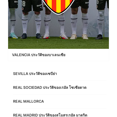
VALENCIA ประวัติของบาเลนเซีย
SEVILLA ประวัติของเซบีย่า
REAL SOCIEDAD ประวัติของเรอัล โซเซียดาด
REAL MALLORCA
REAL MADRID ประวัติของสโมสรเรอัล มาดริด