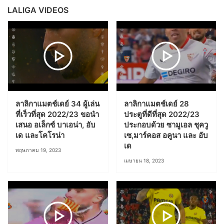
LALIGA VIDEOS
ลาลิกาแมตช์เดย์ 34 ผู้เล่น
ลาลิกาแมตช์เดย์ 28
ที่เร็วที่สุด 2022/23 ขอนำ
ประตูที่ดีที่สุด 2022/23
เสนอ อเล็กซ์ บาเอน่า, อับ
ประกอบด้วย ซามูเอล ชุควู
เด และโคโรน่า
เซ,มาร์คอส อคูนา และ อับ
เด
พฤษภาคม 19, 2023
เมษายน 18, 2023