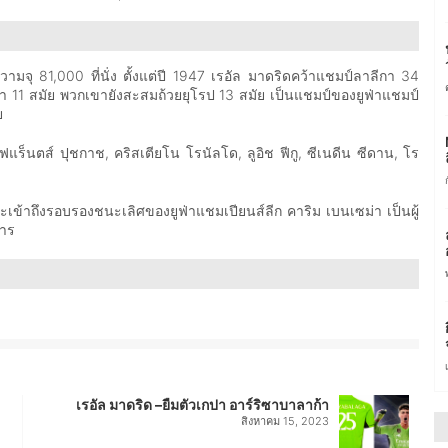
จุ 81,000 ที่นั่ง ตั้งแต่ปี 1947 เรอัล มาดริดคว้าแชมป์ลาลีกา 34
า 11 สมัย พวกเขายังสะสมถ้วยยุโรป 13 สมัย เป็นแชมป์ของยูฟ่าแชมป์
ัย
ร็นตส์ ปุชกาช, คริสเตียโน โรนัลโด, ลูอิช ฟีกู, ซีเนดีน ซีดาน, โร
ข้าถึงรอบรองชนะเลิศของยูฟ่าแชมเปียนส์ลีก คาริม เบนเซม่า เป็นผู้
การ
เรอัล มาดริด –ยืมตัวเกปา อาร์ริซาบาลาก้า
สิงหาคม 15, 2023