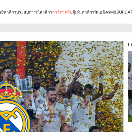
ช์ลาลิกา
ประสบการณ์ลาลิกา
ลาลิกาคลับ
ผู้เล่นลาลิกา
พันธมิตร
M88UPDA
L