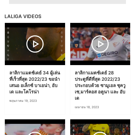
LALIGA VIDEOS
ลาลิกาแมตช์เดย์ 34 ผู้เล่น
ลาลิกาแมตช์เดย์ 28
ที่เร็วที่สุด 2022/23 ขอนำ
ประตูที่ดีที่สุด 2022/23
เสนอ อเล็กซ์ บาเอน่า, อับ
ประกอบด้วย ซามูเอล ชุควู
เด และโคโรน่า
เซ,มาร์คอส อคูนา และ อับ
เด
พฤษภาคม 19, 2023
เมษายน 18, 2023