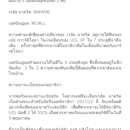
ผลงาน 5 นัดหลังสุดของทั้ง
2
ทีม
เรอัล มาดริด: WWWWL
เอสปันญ่อล: WLWLL
ความพ่ายแพ้เพียงอย่างเดียวของ เรอัล มาดริด อยู่ภายใต้ทีมของ
เปป กวาร์ดิโอลา ในเกมเยือนของ UCL SF ใน 7 ประตูที่น่าตื่น
เต้น ครั้งล่าสุดที่พวกเขาแพ้ในลาลิกาคือในเดือนมีนาคมกับบาร์
เซโลน่า
เอสปันญ่อลทำผลงานได้ไม่ดีใน 5 เกมหลังสุด ซึ่งทั้งหมดอยู่ในลีก
ท้องถิ่น 2 ใน 3 ความพ่ายแพ้ของทีมนี้คือตอนที่พวกเขาต้องเล่น
ไกลบ้าน
ความน่าจะเป็นของเกมลาลิกา
จากฟอร์มและสถานะปัจจุบัน ไม่ยากเลยที่จะเลือกเรอัล มาดริด
เป็นฝ่ายชนะสำหรับนัดรีแมตช์ลาลิกา 2021/22 นี้ อันเชล็อตติ
อยากเห็นทีมของเขาคว้าแชมป์ลีก เพื่อที่พวกเขาจะได้มีสมาธิกับ
UCL นัดที่ 2 ได้ 100% เมื่อพวกเขาพบกับแมนเชสเตอร์ซิตีในวันที่
5 พฤษภาคม
นี่อาจเป็นชัยชนะที่ง่ายดายสำหรับ ลอส บลังโกส และแน่นอนว่า