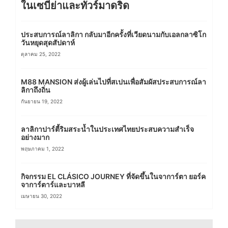
ในเซบีย่าและทัวร์มาดริด
ประสบการณ์ลาลิกา กลับมาอีกครั้งที่เวียดนามกับเอลกลาซิโก
วันหยุดสุดสัปดาห์
ตุลาคม 25, 2022
M88 MANSION ส่งผู้เล่นไปที่สเปนเพื่อสัมผัสประสบการณ์ลา
ลิกาถึงถิ่น
กันยายน 19, 2022
ลาลิกาปาร์ตี้ริมสระน้ำในประเทศไทยประสบความสำเร็จ
อย่างมาก
พฤษภาคม 1, 2022
กิจกรรม EL CLÁSICO JOURNEY ที่จัดขึ้นในจาการ์ตา ยอร์ค
จาการ์ตาร์และบาหลี
เมษายน 30, 2022