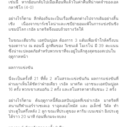
เช่นนี้ หากย้อนกลับไปเมื่อเดือนที่แล้วในค่ําคืนที่น่าจดจําของเอล
กลาซิโก (4-0)
อย่างไรก็ตาม ลีกท้องถิ่นจะเป็นเรื่องที่แตกต่างไปจากเดิมอย่างสิ้น
เชิง เนื่องจากบาร์เซโลน่าและเซบีย่ายอมแพ้ในการแข่งขันชิง
แชมป์โลก เรอัล มาดริดจึงมอบถ้วยรางวัลให้
ในขณะเดียวกัน เอสปันญ่อล ต้องการ 3 แต้มเพื่อเข้าใกล้ครึ่งบน
ของตาราง ณ ตอนนี้ ลูกทีมของ วิเซนเต้ โมเรโน่ มี 39 คะแนน
ซึ่งน่าจะปลอดภัยสําหรับพวกเขาที่จะอยู่ในลีกสูงสุดของสเปนใน
ฤดูกาลหน้า
ผลการแข่งขัน
นี่จะเป็นครั้งที่ 21 ที่ทั้ง 2 สโมสรจะแข่งขันกัน ผลการแข่งขันที่
ผ่านมาเห็นได้ชัดว่าฝ่ายเดียว เรอัล มาดริด เอาชนะเอสปันญ่อล
16 ครั้ง พวกเขาเสมอกัน 2 ครั้ง และสโมสรคาตาลันชนะ 2 ครั้ง
อย่างไรก็ตาม ต้นฤดูกาลนี้คือเอสปันญ่อลที่เขย่าเรอัล มาดริดที่
สนามกีฬาแอร์ราเซเดเอ ราอุลเดอโทมัส และ อเล็กซ์ วิดัล ทํา
ประตูในครึ่งหลัง 2 ลูก ขณะที่ประตูของ คาริม เบนเซม่า ยิงประตู
ได้ราว 20 นาที ก่อนที่เกมจะจบลง